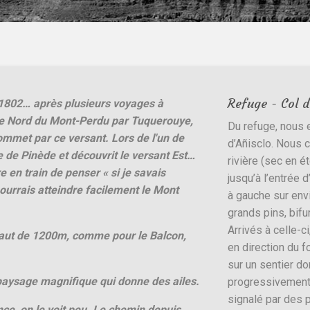
Refuge - Col d
 1802… après plusieurs voyages à
ce Nord du Mont-Perdu par Tuquerouye,
Du refuge, nous 
sommet par ce versant. Lors de l'un de
d’Añisclo. Nous c
e de Pinède et découvrit le versant Est…
rivière (sec en é
n train de penser « si je savais
jusqu’à l’entrée 
pourrais atteindre facilement le Mont
à gauche sur env
grands pins, bifu
Arrivés à celle-c
 saut de 1200m, comme pour le Balcon,
en direction du 
sur un sentier do
 paysage magnifique qui donne des ailes.
progressivement.
signalé par des 
ce, on le voit peu. Le chemin depuis