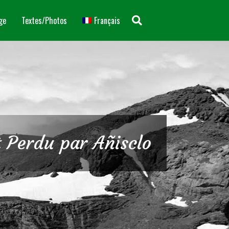
ge
Textes/Photos
Français
 Perdu par Añisclo