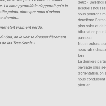
deux « Barrancos
. La cime pyramidale n’apparait qu’à la
lesquels nous re
petits points, alors que nous n’avions
nous pourrons me
tre chemin…
deuxième Barranc
pins noirs et de
met était vraiment perdu.
bifurcation pour 
 du Sud, on le voit se dresser fièrement
panneau.
 de las Tres Serols »
Nous restons sur
nous rafraichiss
loin.
La dernière part
paysage plus sec
d’orientation, on 
nous conduisent 
pierrier.