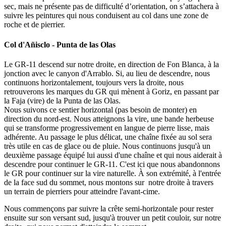
sec, mais ne présente pas de difficulté d’orientation, on s’attachera à
suivre les peintures qui nous conduisent au col dans une zone de
roche et de pierrier.
Col d'Añisclo - Punta de las Olas
Le GR-11 descend sur notre droite, en direction de Fon Blanca, à la
jonction avec le canyon d'Arrablo. Si, au lieu de descendre, nous
continuons horizontalement, toujours vers la droite, nous
retrouverons les marques du GR qui mènent à Goriz, en passant par
la Faja (vire) de la Punta de las Olas.
Nous suivons ce sentier horizontal (pas besoin de monter) en
direction du nord-est. Nous atteignons la vire, une bande herbeuse
qui se transforme progressivement en langue de pierre lisse, mais
adhérente. Au passage le plus délicat, une chaîne fixée au sol sera
très utile en cas de glace ou de pluie. Nous continuons jusqu'à un
deuxième passage équipé lui aussi d'une chaîne et qui nous aiderait à
descendre pour continuer le GR-11. C'est ici que nous abandonnons
le GR pour continuer sur la vire naturelle. À son extrémité, à l'entrée
de la face sud du sommet, nous montons sur notre droite à travers
un terrain de pierriers pour atteindre l'avant-cime.
Nous commençons par suivre la crête semi-horizontale pour rester
ensuite sur son versant sud, jusqu'à trouver un petit couloir, sur notre