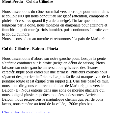
Mont Perdu - Col du Cilindre
Nous descendons du cône sommital vers la croupe pour entrer dans
le couloir NO qui nous conduit au lac glacé (attention, crampons et
piolets nécessaires quand il y a de la neige). Du lac que nous
longeons par la doite, nous montons en diagonale pour atteindre et
franchir un petit mur (parfois humide), puis continuons à droite vers
le col du cylindre.
Nous disons adieu au tumulte et retournons à la paix de Marboré.
Col du Cilindre - Balcon - Pineta
Nous descendons d’abord sur notre gauche pour, lorsque la pente
s’atténue continuer sur la droite (neige en début de saison). Nous
laissons sur notre gauche un ressaut de grès avec des fissures
caractéristique pour entrer sur une terrasse. Plusieurs couloirs nous
séparent des pierriers inférieurs. Le plus facile est marqué avec de la
peinture rouge et est équipé d’un rappel (II). Une fois passé ce mur,
nous nous dirigeons en direction du lac de Marboré, puis vers le
Balcon (E). Nous entrons dans une zone de morène glaciaire qui
nous oblige à plusieurs petites montées et descentes. Arrivé au
Balcon, nous récupérons le magnifique chemin qui, par de bons
lacets, nous ramène au fond de la vallée, 1200m plus bas.
Cheminées du col du cylindre