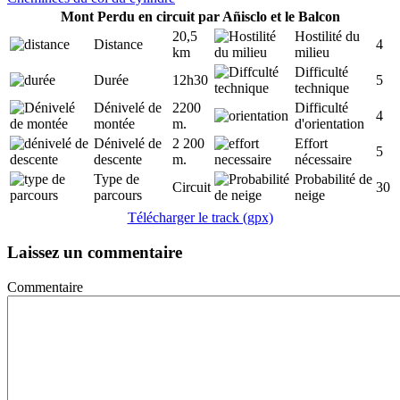
Mont Perdu en circuit par Añisclo et le Balcon
20,5
Hostilité du
Distance
4
km
milieu
Difficulté
Durée
12h30
5
technique
Dénivelé de
2200
Difficulté
4
montée
m.
d'orientation
Dénivelé de
2 200
Effort
5
descente
m.
nécessaire
Type de
Probabilité de
Circuit
30
Leaflet
|
Map data: ©
OpenStreetMap
contributors,
SRTM
| Map style: ©
parcours
neige
OpenTopoMap
(
CC-BY-SA
)
Télécharger le track (gpx)
+
Laissez un commentaire
−
Commentaire