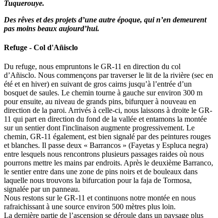
Tuquerouye.
Des rêves et des projets d’une autre époque, qui n’en demeurent
pas moins beaux aujourd’hui.
Refuge - Col d'Añisclo
Du refuge, nous empruntons le GR-11 en direction du col
d’Añisclo. Nous commençons par traverser le lit de la rivière (sec en
été et en hiver) en suivant de gros cairns jusqu’à l’entrée d’un
bosquet de saules. Le chemin tourne à gauche sur environ 300 m
pour ensuite, au niveau de grands pins, bifurquer à nouveau en
direction de la paroi. Arrivés à celle-ci, nous laissons à droite le GR-
11 qui part en direction du fond de la vallée et entamons la montée
sur un sentier dont l'inclinaison augmente progressivement. Le
chemin, GR-11 également, est bien signalé par des peintures rouges
et blanches. Il passe deux « Barrancos » (Fayetas y Espluca negra)
entre lesquels nous rencontrons plusieurs passages raides où nous
pourrons mettre les mains par endroits. Après le deuxième Barranco,
le sentier entre dans une zone de pins noirs et de bouleaux dans
laquelle nous trouvons la bifurcation pour la faja de Tormosa,
signalée par un panneau.
Nous restons sur le GR-11 et continuons notre montée en nous
rafraichissant à une source environ 500 mètres plus loin.
La dernière partie de l’ascension se déroule dans un paysage plus