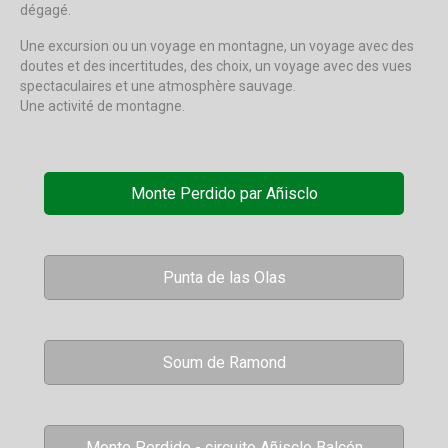
dégagé.
Une excursion ou un voyage en montagne, un voyage avec des
doutes et des incertitudes, des choix, un voyage avec des vues
spectaculaires et une atmosphère sauvage.
Une activité de montagne.
Monte Perdido par Añisclo
Punta de las Olas
Soum de Ramond
Monte Perdido - circuito Añisclo Balcón