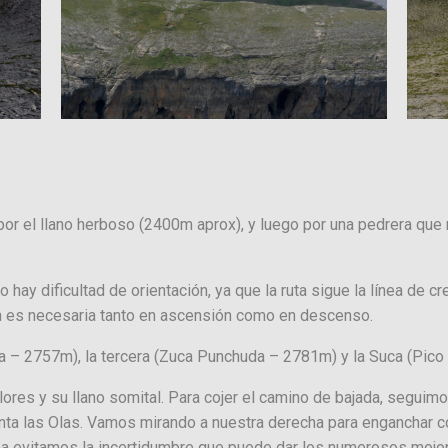
r el llano herboso (2400m aprox), y luego por una pedrera que 
no hay dificultad de orientación, ya que la ruta sigue la línea de
n es necesaria tanto en ascensión como en descenso.
– 2757m), la tercera (Zuca Punchuda – 2781m) y la Suca (Pico i
ores y su llano somital. Para cojer el camino de bajada, seguimo
ta las Olas. Vamos mirando a nuestra derecha para enganchar co
rma evitamos la incertidumbre que puede dar los numerosos mojo