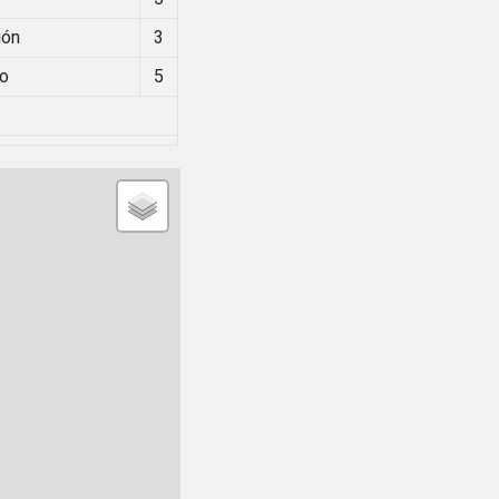
ión
3
io
5