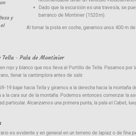
con
Dado que la excursión es una travesía, se pue
barranco de Montinier (1520 m).
leza y
el
Al tomar la pista en coche, ganamos unos 400 m de
 Tella - Pala de Montinier
 rojo y blanco que nos lleva al Portillo de Tella. Pasamos por l
no, llenar la cantimplora antes de salir.
R-19 bajar hacia Tella y giramos a la derecha hacia la montaña 
a a la cara sur de la montaña. Podemos entonces comenzar la as
ad particular. Alcanzamos una primera punta, la pala el Cabet, lue
a
nerario es evidente y en general en un terreno de lapiaz o de fi