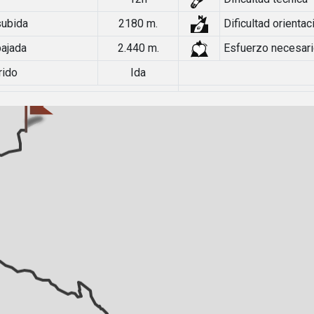
subida
2180 m.
Dificultad orientac
bajada
2.440 m.
Esfuerzo necesar
rido
Ida