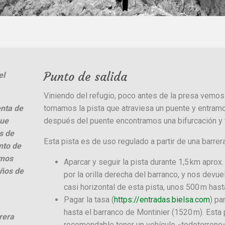
Punto de salida
el
Viniendo del refugio, poco antes de la presa vemos
enta de
tomamos la pista que atraviesa un puente y entram
que
después del puente encontramos una bifurcación y t
s de
Esta pista es de uso regulado a partir de una barrer
nto de
emos
Aparcar y seguir la pista durante 1,5 km aprox
eños de
por la orilla derecha del barranco, y nos devu
casi horizontal de esta pista, unos 500 m hast
Pagar la tasa (
https://entradas.bielsa.com
) pa
hasta el barranco de Montinier (1520 m). Esta
rera
recomendable tener un vehículo «todoterreno»