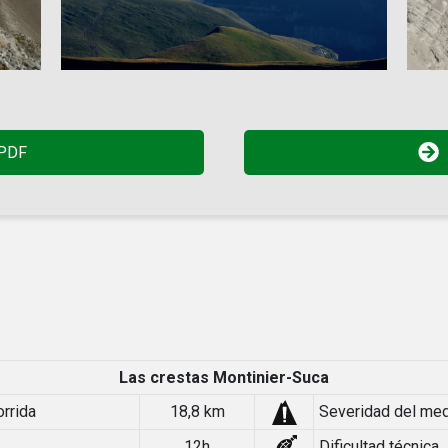
 PDF
Las crestas Montinier-Suca
orrida
18,8 km
Severidad del me
12h
Dificultad técnica