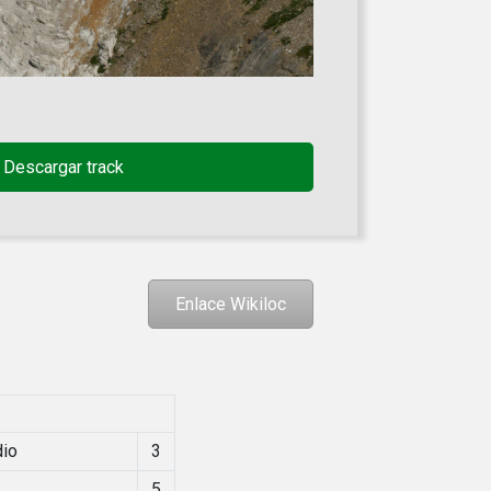
Descargar track
Enlace Wikiloc
dio
3
5