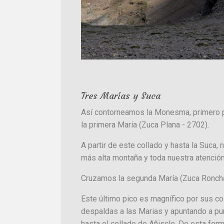
Tres Marías y Suca
Así contorneamos la Monesma, primero po
la primera María (Zuca Plana - 2702).
A partir de este collado y hasta la Suca, 
más alta montaña y toda nuestra atenció
Cruzamos la segunda María (Zuca Roncha 
Este último pico es magnífico por sus col
despaldas a las Marias y apuntando a pun
hasta el collado de Añisclo. De esta fo