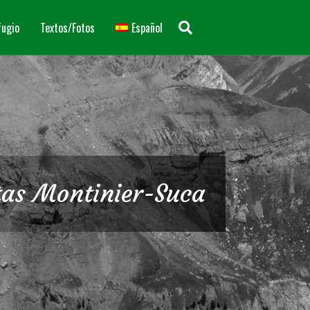
fugio
Textos/Fotos
Español
tas Montinier-Suca