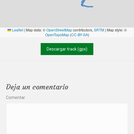
Leaflet
|
Map data: ©
OpenStreetMap
contributors,
SRTM
| Map style: ©
OpenTopoMap
(
CC-BY-SA
)
Descargar track (gpx)
Deja un comentario
Comentar