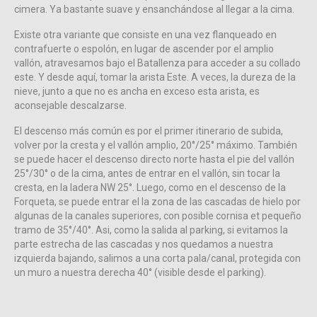
cimera. Ya bastante suave y ensanchándose al llegar a la cima.
Existe otra variante que consiste en una vez flanqueado en
contrafuerte o espolón, en lugar de ascender por el amplio
vallón, atravesamos bajo el Batallenza para acceder a su collado
este. Y desde aquí, tomar la arista Este. A veces, la dureza de la
nieve, junto a que no es ancha en exceso esta arista, es
aconsejable descalzarse.
El descenso más común es por el primer itinerario de subida,
volver por la cresta y el vallón amplio, 20°/25° máximo. También
se puede hacer el descenso directo norte hasta el pie del vallón
25°/30° o de la cima, antes de entrar en el vallón, sin tocar la
cresta, en la ladera NW 25°. Luego, como en el descenso de la
Forqueta, se puede entrar el la zona de las cascadas de hielo por
algunas de la canales superiores, con posible cornisa et pequeño
tramo de 35°/40°. Asi, como la salida al parking, si evitamos la
parte estrecha de las cascadas y nos quedamos a nuestra
izquierda bajando, salimos a una corta pala/canal, protegida con
un muro a nuestra derecha 40° (visible desde el parking).