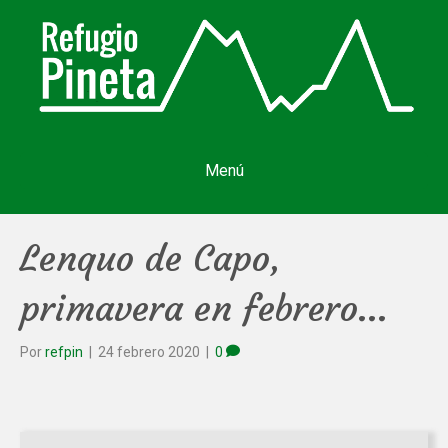
Menú
Lenquo de Capo,
primavera en febrero…
Por
refpin
|
24 febrero 2020
|
0