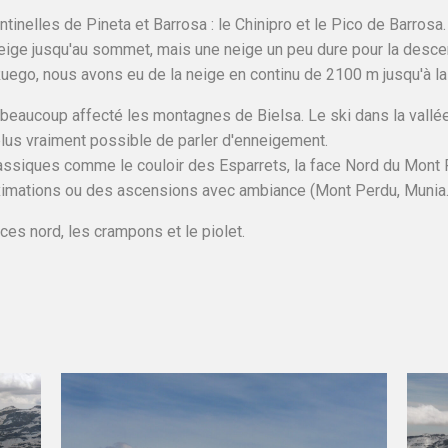
nelles de Pineta et Barrosa : le Chinipro et le Pico de Barrosa.
eige jusqu'au sommet, mais une neige un peu dure pour la descen
uego, nous avons eu de la neige en continu de 2100 m jusqu'à la 
as beaucoup affecté les montagnes de Bielsa. Le ski dans la vall
t plus vraiment possible de parler d'enneigement.
lassiques comme le couloir des Esparrets, la face Nord du Mont 
mations ou des ascensions avec ambiance (Mont Perdu, Munia..
ces nord, les crampons et le piolet.