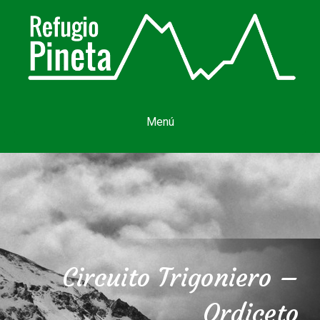
Menú
Circuito Trigoniero –
Ordiceto