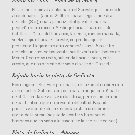
Plana del Cabo - Paso en la cresta
El camino empieza a subir hacia el Sureste, pero pronto lo
abandonamos (aprox. 2000 m.) para elegir, a nuestra
derecha (Sur), una faja horizontal que domina una
pequeña barra rocosa. Se dirige hacia el barranco de
Cubillares. Cerca del barranco, la senda, menos marcada,
vuelve a girar hacia el sureste, cogiendo algo de
pendiente. Llegamos a otra zona más llana. A nuestra
derecha un camino horizontal nos llevaría a los ibones de
Mener. Seguimos recto, subiendo hacia el paso, en la
cresta, que nos permite dar vista al valle del Ordiceto.
Bajada hacia la pista de Ordiceto
Nos dirigimos Sur-Este por una faja horizontal en dirección
a un espolón. Subimos un poco para franquearlo. A partir
de ahí la senda se vuelve más difusa, pero en un terreno
de pasto alpino que no presenta dificultad. Bajando
progresivamente alcanzamos la pista a un kilómetro
aprox. de la presa (se puede acortar y bajar por el
barranco que da vista a la caseta de la central eléctrica).
Pista de Ordiceto - Aduana