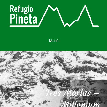
Menú
Tres Marías –
Millenium