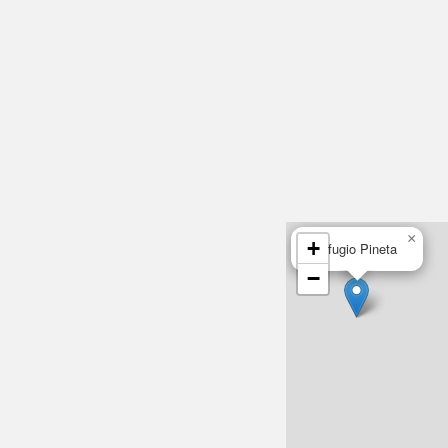
×
+
Refugio Pineta
−