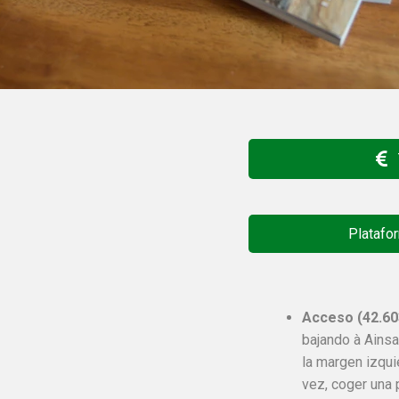
Platafo
Acceso (
42.60
bajando à Ainsa,
la margen izquie
vez, coger una p