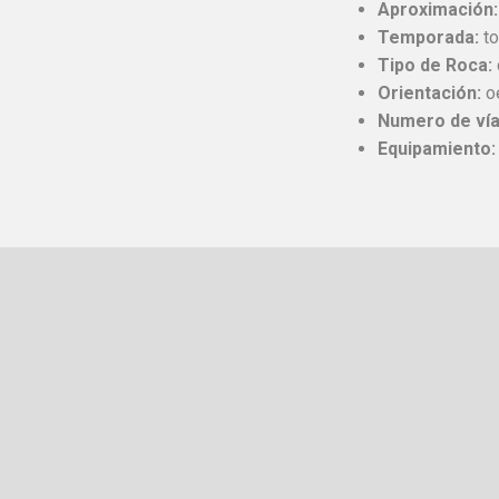
Aproximación:
Temporada:
to
Tipo de Roca:
Orientación:
o
Numero de vía
Equipamiento: