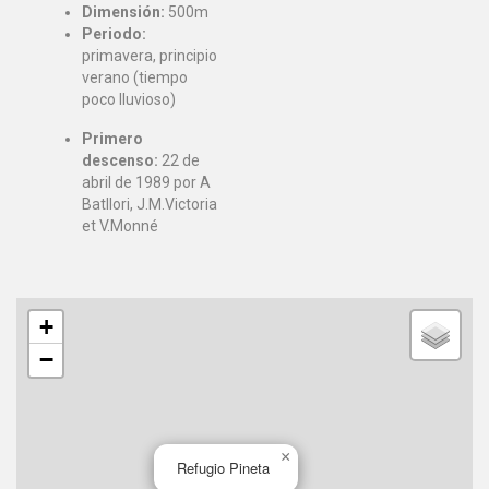
Dimensión:
500m
Periodo:
primavera, principio
verano (tiempo
poco lluvioso)
Primero
descenso:
22 de
abril de 1989 por A
Batllori, J.M.Victoria
et V.Monné
+
−
×
Refugio Pineta