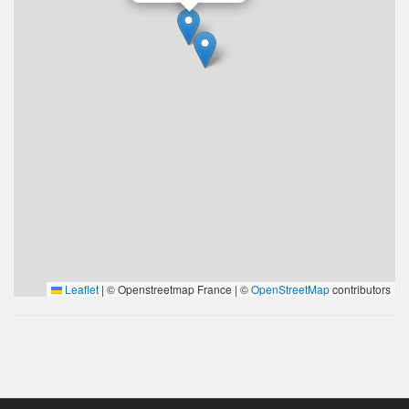
Leaflet
|
© Openstreetmap France | ©
OpenStreetMap
contributors