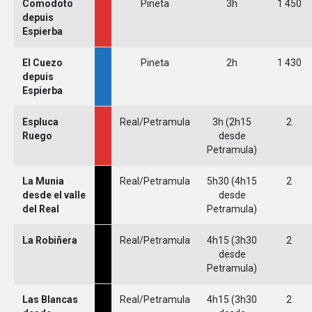
Comodoto
Pineta
3h
1 450
depuis
Espierba
El Cuezo
Pineta
2h
1 430
depuis
Espierba
Espluca
Real/Petramula
3h (2h15
2
Ruego
desde
Petramula)
La Munia
Real/Petramula
5h30 (4h15
2
desde el valle
desde
del Real
Petramula)
La Robiñera
Real/Petramula
4h15 (3h30
2
desde
Petramula)
Las Blancas
Real/Petramula
4h15 (3h30
2