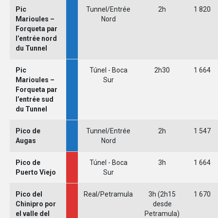
Pic
Tunnel/Entrée
2h
1 820
Marioules –
Nord
Forqueta par
l’entrée nord
du Tunnel
Pic
Túnel - Boca
2h30
1 664
Marioules –
Sur
Forqueta par
l’entrée sud
du Tunnel
Pico de
Tunnel/Entrée
2h
1 547
Augas
Nord
Pico de
Túnel - Boca
3h
1 664
Puerto Viejo
Sur
Pico del
Real/Petramula
3h (2h15
1 670
Chinipro por
desde
el valle del
Petramula)