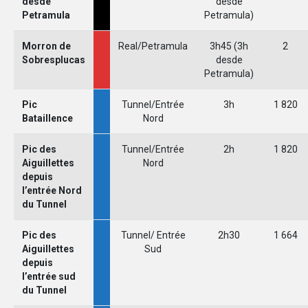
desde
desde
Petramula
Petramula)
Morron de
Real/Petramula
3h45 (3h
2
Sobresplucas
desde
Petramula)
Pic
Tunnel/Entrée
3h
1 820
Bataillence
Nord
Pic des
Tunnel/Entrée
2h
1 820
Aiguillettes
Nord
depuis
l’entrée Nord
du Tunnel
Pic des
Tunnel/ Entrée
2h30
1 664
Aiguillettes
Sud
depuis
l’entrée sud
du Tunnel