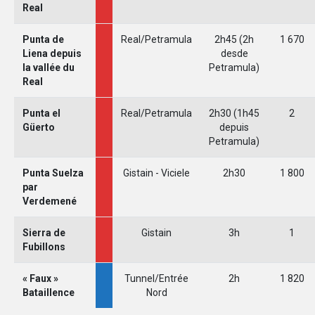
Real
Punta de
Real/Petramula
2h45 (2h
1 670
Liena depuis
desde
la vallée du
Petramula)
Real
Punta el
Real/Petramula
2h30 (1h45
2
Güerto
depuis
Petramula)
Punta Suelza
Gistain - Viciele
2h30
1 800
par
Verdemené
Sierra de
Gistain
3h
1
Fubillons
×
o Pineta
« Faux »
Tunnel/Entrée
2h
1 820
Bataillence
Nord