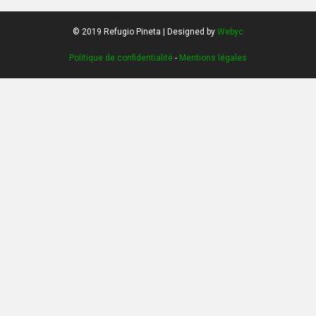
+
© 2019 Refugio Pineta | Designed by
Webyc
−
Politique de confidentialité
-
Mentions légales