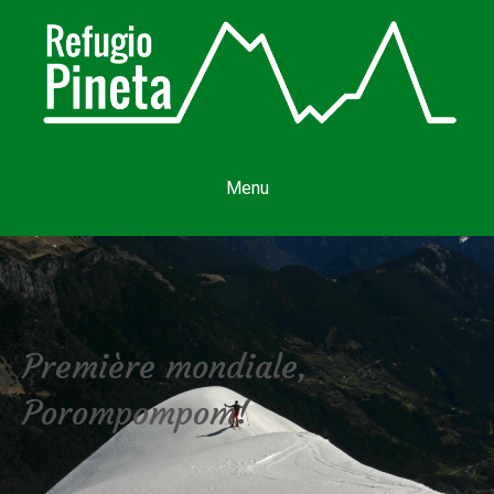
Menu
Première mondiale,
Porompompom!