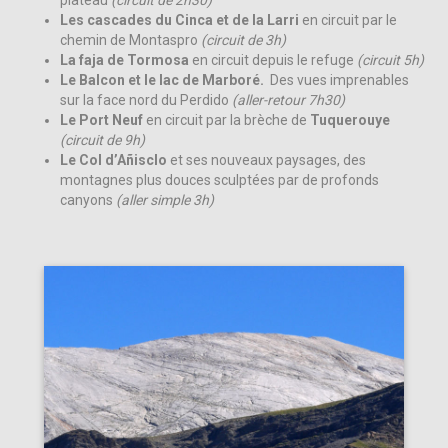
plateau
(circuit de 2h30)
Les cascades du Cinca et de la Larri
en circuit par le
chemin de Montaspro
(circuit de 3h)
La
faja de Tormosa
en circuit depuis le refuge
(circuit 5h)
Le Balcon et le lac de Marboré.
Des vues imprenables
sur la face nord du Perdido
(aller-retour 7h30)
Le Port Neuf
en circuit par la brèche de
Tuquerouye
(circuit de 9h)
Le Col d’Añisclo
et ses nouveaux paysages, des
montagnes plus douces sculptées par de profonds
canyons
(aller simple 3h)