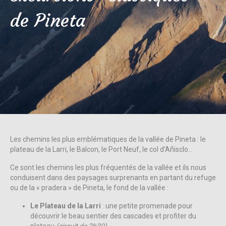
de Pineta
Les chemins les plus emblématiques de la vallée de Pineta : le
plateau de la Larri, le Balcon, le Port Neuf, le col d'Añisclo...
Ce sont les chemins les plus fréquentés de la vallée et ils nous
conduisent dans des paysages surprenants en partant du refuge
ou de la « pradera » de Pineta, le fond de la vallée :
Le Plateau de la Larri
: une petite promenade pour
découvrir le beau sentier des cascades et profiter du