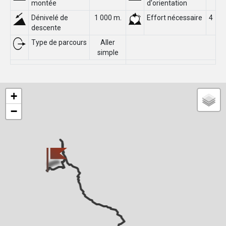
montée
d'orientation
Dénivelé de
1 000 m.
Effort nécessaire
4
descente
Type de parcours
Aller
simple
+
−