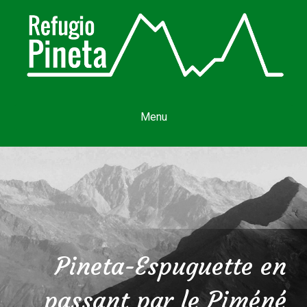
Menu
Pineta-Espuguette en
passant par le Piméné