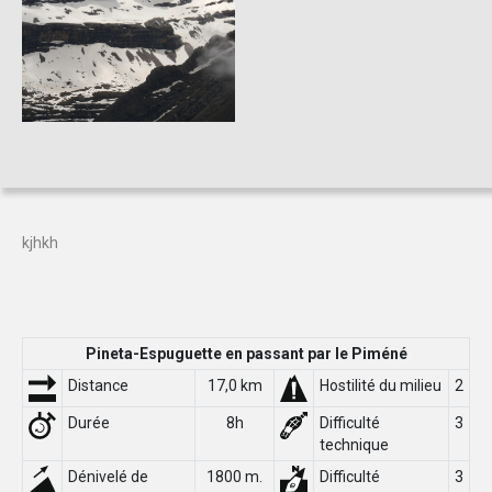
kjhkh
Pineta-Espuguette en passant par le Piméné
Distance
17,0 km
Hostilité du milieu
2
Durée
8h
Difficulté
3
technique
Dénivelé de
1800 m.
Difficulté
3