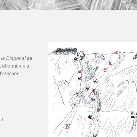
,
la Diagonal
se
,
elle-même à
s branches
ite