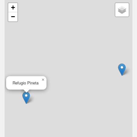
+
−
×
Refugio Pineta